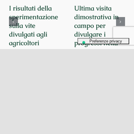
I risultati della
Ultima visita
sperimentazione
dimostrativa in
sulla vite
campo per
divulgati agli
divulgare i
agricoltori
progressi nella
nell’ultima visita
difesa sostenibile
dimostrativa del
delle colture
progetto
orticole.
ECOTRANSFER